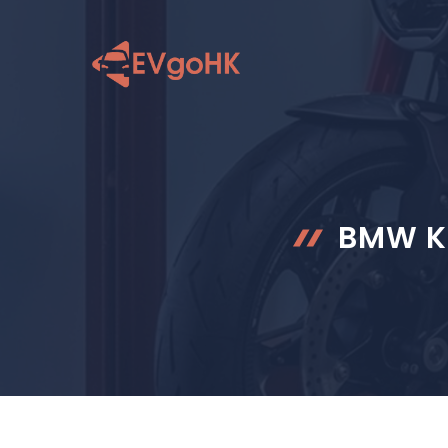
跳
至
内
容
BMW K