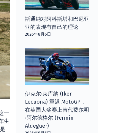
斯通纳对阿科斯塔和巴尼亚
亚的表现有自己的理论
2026年8月6日
伊克尔·莱库纳 (Iker
Lecuona) 重返 MotoGP，
在英国大奖赛上替代费尔明
这一
·阿尔德格尔 (Fermín
车生
Aldeguer)
直是