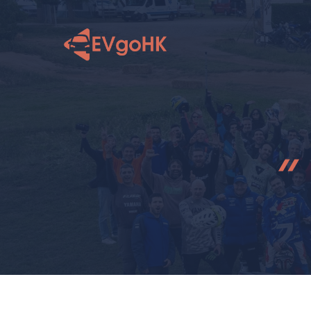
跳
至
内
容