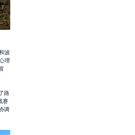
 和波
、心理
冒
了路
战赛
协调