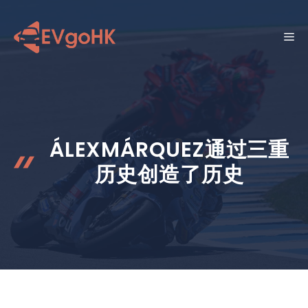
跳
至
菜
内
容
单
ÁLEXMÁRQUEZ通过三重
历史创造了历史