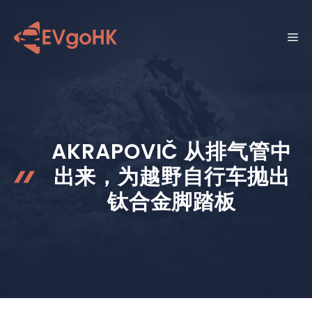
跳
至
菜
内
容
单
AKRAPOVIČ 从排气管中
出来，为越野自行车抛出
钛合金脚踏板