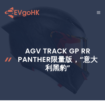
跳
至
菜
内
容
单
AGV TRACK GP RR
PANTHER限量版，“意大
利黑豹”