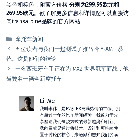
黑色和棕色，附官方价格
分别为299.95欧元和
269.95欧元
。欲了解更多信息和详情您可以直接访
问transalpine品牌的官方网站。
分
摩托车新闻
类
五位读者与我们一起测试了雅马哈 Y-AMT 系
统。这是他们的结论
一名西班牙车手正在为 MX2 世界冠军而战，他
驾驶着一辆全新摩托车
Li Wei
我叫李伟，是EVgoHK充满热情的主编。拥
有超过十年的汽车新闻经验，我致力于分
享塑造我们驾驶方式的最新趋势和创新。
我的目标是通过将技术、设计和可持续性
置于讨论的核心，来激励和告知我们的读