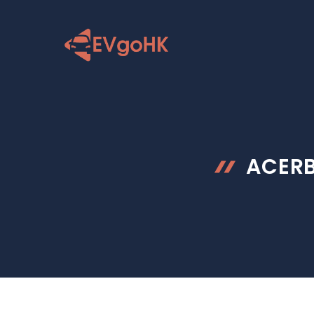
跳
至
内
容
ACE