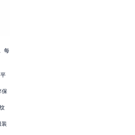
。每
间平
弃保
罗纹
服装