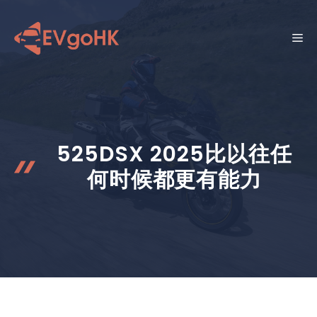
跳
至
菜
内
容
单
525DSX 2025比以往任
何时候都更有能力