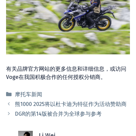
有关品牌官方网站的更多信息和详细信息，或访问
Voge在我国积极合作的任何授权分销商。
分
摩托车新闻
类
熊1000 2025将以杜卡迪为特征作为活动赞助商
DGR的第14版被合并为全球参与参考
Li Wei