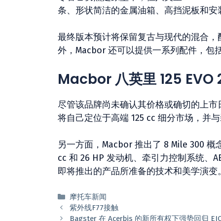
条、形状简洁的金属油箱、高挡泥板和安装在
最终版本预计将保留复古与现代的混合，
外，Macbor 还可以提供一系列配件，
Macbor 八英里 125 EV
尽管该品牌尚未确认其价格或确切​​的上市日期，
将自己定位于高端 125 cc 细分市场，
另一方面，Macbor 推出了 8 Mile 
cc 和 26 HP 发动机、牵引力控制系统、
即将推出的产品所准备的技术和美学演变
分
摩托车新闻
类
紫外线F77接触
Bagster 在 Acerbis 的新所有权下强势回归 EIC