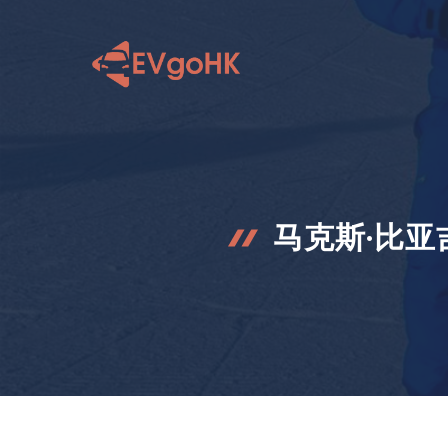
跳
至
内
容
马克斯·比亚吉