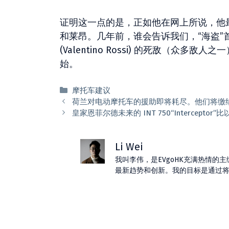
证明这一点的是，正如他在网上所说，他
和莱昂。几年前，谁会告诉我们，“海盗”首
(Valentino Rossi) 的死敌（众
始。
分
摩托车建议
类
荷兰对电动摩托车的援助即将耗尽。他们将缴
皇家恩菲尔德未来的 INT 750“Intercept
Li Wei
我叫李伟，是EVgoHK充满热情
最新趋势和创新。我的目标是通过