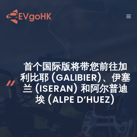
跳
至
菜
内
容
单
首个国际版将带您前往加
利比耶 (GALIBIER)、伊塞
兰 (ISERAN) 和阿尔普迪
埃 (ALPE D’HUEZ)