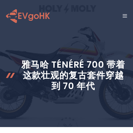
跳
至
菜
内
容
单
雅马哈 TÉNÉRÉ 700 带着
这款壮观的复古套件穿越
到 70 年代