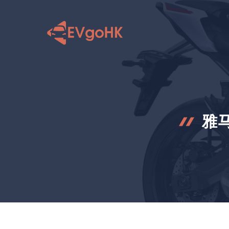
跳
至
内
容
雅马