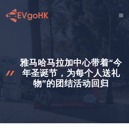
跳
至
菜
内
容
单
雅马哈马拉加中心带着“今
年圣诞节，为每个人送礼
物”的团结活动回归