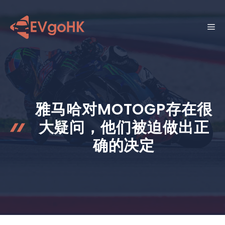
跳
至
菜
内
容
单
雅马哈对MOTOGP存在很
大疑问，他们被迫做出正
确的决定