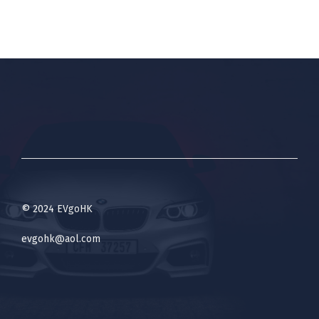
© 2024 EVgoHK
evgohk@aol.com