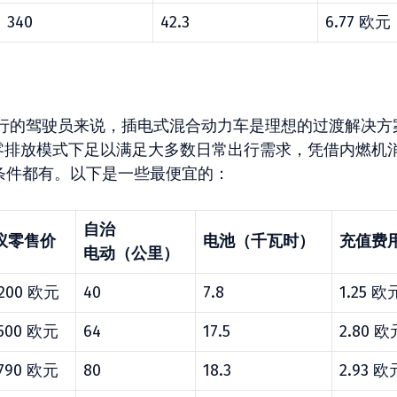
340
42.3
6.77 欧元
行的驾驶员来说，插电式混合动力车是理想的过渡解决方
在零排放模式下足以满足大多数日常出行需求，凭借内燃机
条件都有。以下是一些最便宜的：
自治
议零售价
电池（千瓦时）
充值费用
电动（公里）
,200 欧元
40
7.8
1.25 欧
,500 欧元
64
17.5
2.80 欧
,790 欧元
80
18.3
2.93 欧