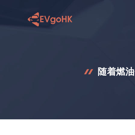
跳
至
内
容
随着燃油