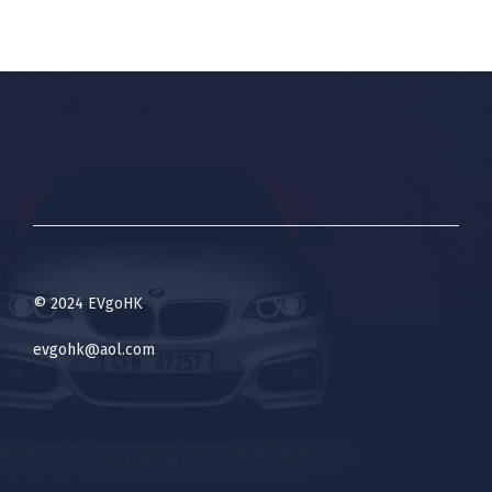
© 2024 EVgoHK
evgohk@aol.com