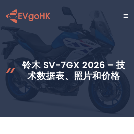
跳
至
菜
内
容
单
铃木 SV-7GX 2026 – 技
术数据表、照片和价格