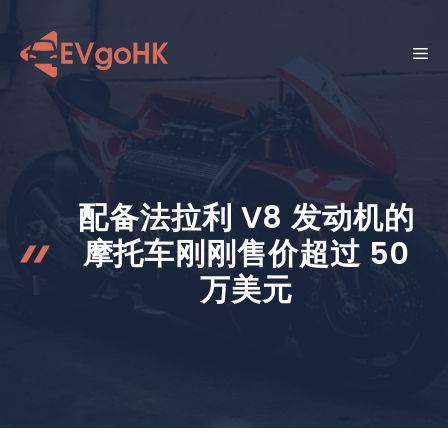
跳
至
菜
内
容
单
配备法拉利 V8 发动机的
摩托车刚刚售价超过 50
万美元