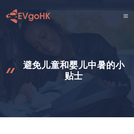
跳
至
菜
内
容
单
避免儿童和婴儿中暑的小
贴士