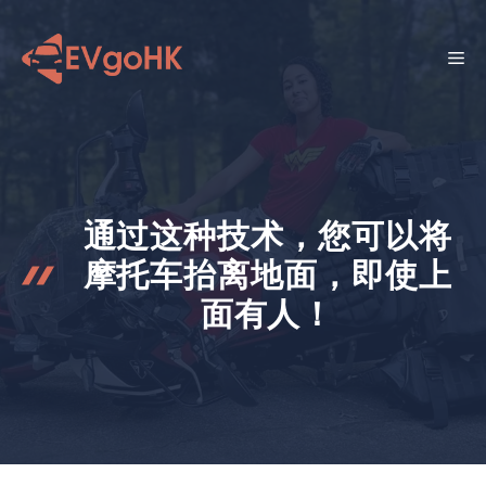
跳
至
菜
内
容
单
通过这种技术，您可以将
摩托车抬离地面，即使上
面有人！