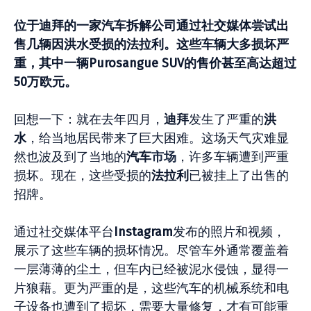
位于迪拜的一家汽
车
拆解公司通
过
社交媒体
尝试
出
售几
辆
因洪水受
损
的法拉利。
这
些
车辆
大多
损
坏
严
重，其中一
辆
Purosangue SUV
的售价甚至高达超
过
50
万欧元。
回想一下：就在去年四月，
迪拜
发生了严重的
洪
水
，给当地居民带来了巨大困难。这场天气灾难显
然也波及到了当地的
汽车
市场
，许多车辆遭到严重
损坏。现在，这些受损的
法拉利
已被挂上了出售的
招牌。
通过社交媒体平台
Instagram
发布的照片和视频，
展示了这些车辆的损坏情况。尽管车外通常覆盖着
一层薄薄的尘土，但车内已经被泥水侵蚀，显得一
片狼藉。更为严重的是，这些汽车的机械系统和电
子设备也遭到了损坏，需要大量修复，才有可能重