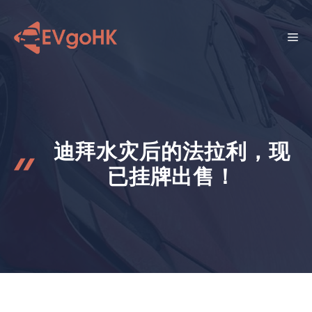
跳
至
菜
内
容
单
迪拜水灾后的法拉利，现
已挂牌出售！