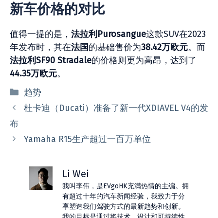
新车价格的对比
值得一提的是，
法拉利
Purosangue
这款SUV在2023
年发布时，其在
法国
的基础售价为
38.42
万欧元
。而
法拉利
SF90 Stradale
的价格则更为高昂，达到了
44.35
万欧元
。
分
趋势
类
杜卡迪（Ducati）准备了新一代XDIAVEL V4的发
布
Yamaha R15生产超过一百万单位
Li Wei
我叫李伟，是EVgoHK充满热情的主编。拥
有超过十年的汽车新闻经验，我致力于分
享塑造我们驾驶方式的最新趋势和创新。
我的目标是通过将技术、设计和可持续性