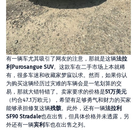
有一辆车尤其吸引了网友的注意，那就是这辆
法拉
利Purosangue SUV
。这款车在二手市场上本就稀
有，很多车迷和收藏家梦寐以求。然而，如果你认
为购买这辆经历过灾难的车辆会是一笔划算的交
易，那就大错特错了。卖家要求的价格是
51万
美元
（约合47.1万欧元），希望有足够勇气和财力的买家
能够承担修复这辆
残骸
。此外，还有一辆
法拉利
SF90 Stradale
也在出售，但具体价格并未透露，另
外还有一辆
宾利
车也在出售之列。