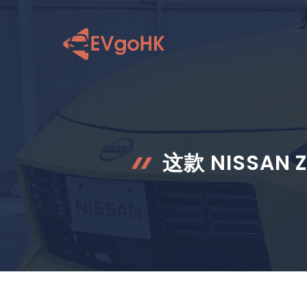
跳
至
内
容
这款 NISSA