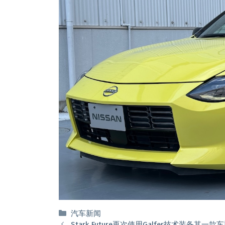
分
汽车新闻
类
Stark Future再次使用Galfer技术装备其一款