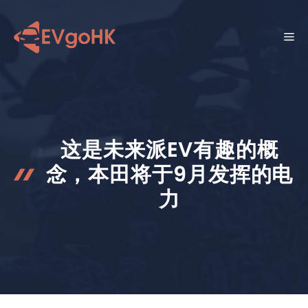
跳
至
菜
内
容
单
这是未来派EV有趣的概
念，本田将于9月发挥的电
力