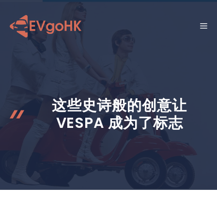
跳
至
菜
内
容
单
这些史诗般的创意让
VESPA 成为了标志