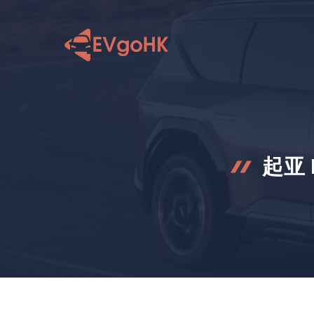
跳
至
内
容
起亚