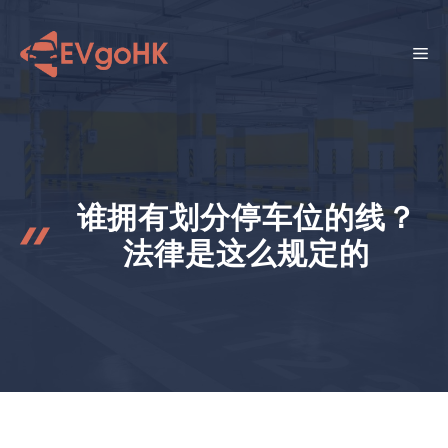
跳
至
菜
内
容
单
谁拥有划分停车位的线？
法律是这么规定的