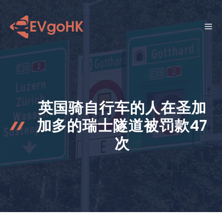
跳
至
菜
内
容
单
英国骑自行车的人在圣加
加多的瑞士隧道被罚款47
次