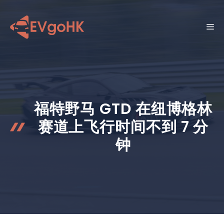
跳
至
菜
内
容
单
福特野马 GTD 在纽博格林
赛道上飞行时间不到 7 分
钟