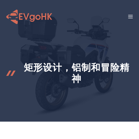
跳
至
菜
内
容
单
矩形设计，铝制和冒险精
神