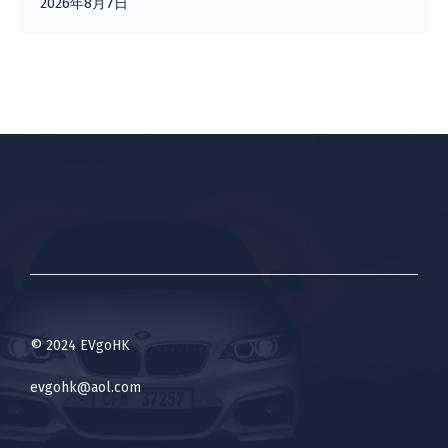
2026年8月7日
© 2024 EVgoHK
evgohk@aol.com