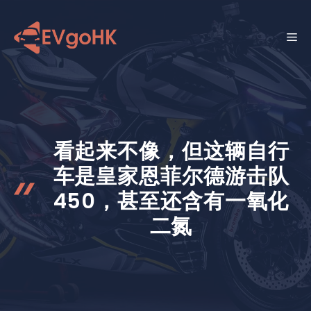
跳
至
菜
内
容
单
看起来不像，但这辆自行
车是皇家恩菲尔德游击队
450，甚至还含有一氧化
二氮