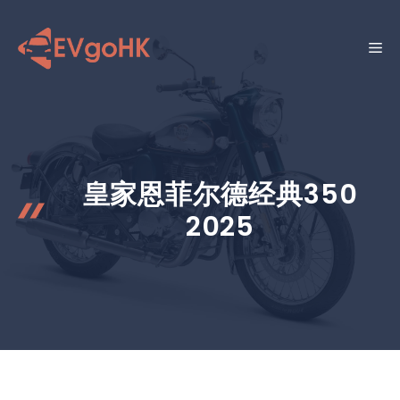
跳
至
菜
内
容
单
皇家恩菲尔德经典350
2025