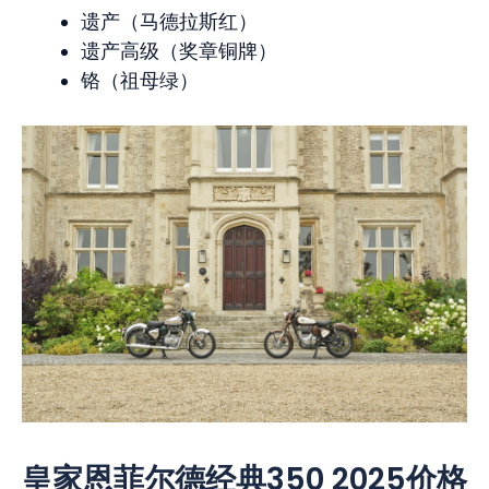
遗产（马德拉斯红）
遗产高级（奖章铜牌）
铬（祖母绿）
皇家恩菲尔德经典350 2025价格