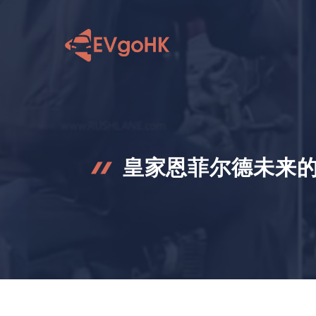
跳
至
内
容
皇家恩菲尔德未来的 I