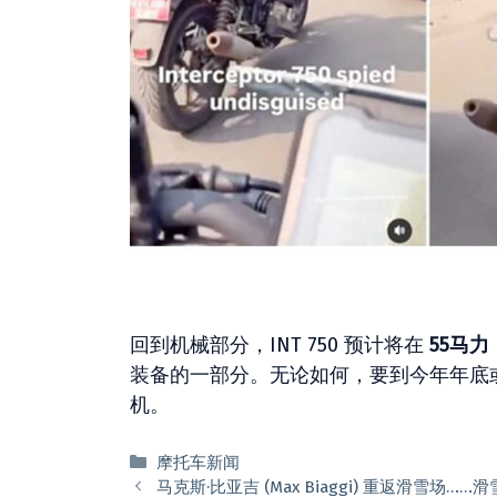
回到机械部分，INT 750 预计将在
55马
装备的一部分。无论如何，要到今年年底或
机。
分
摩托车新闻
类
马克斯·比亚吉 (Max Biaggi) 重返滑雪场…