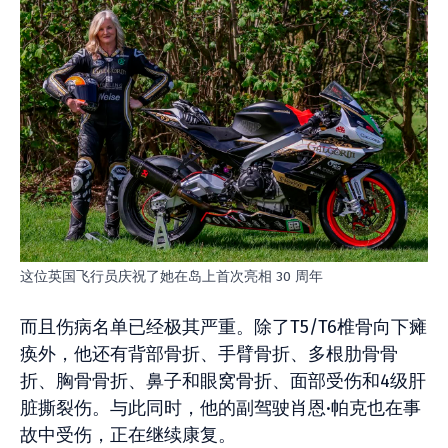
这位英国飞行员庆祝了她在岛上首次亮相 30 周年
而且伤病名单已经极其严重。除了T5/T6椎骨向下瘫
痪外，他还有背部骨折、手臂骨折、多根肋骨骨
折、胸骨骨折、鼻子和眼窝骨折、面部受伤和4级肝
脏撕裂伤。与此同时，他的副驾驶肖恩·帕克也在事
故中受伤，正在继续康复。