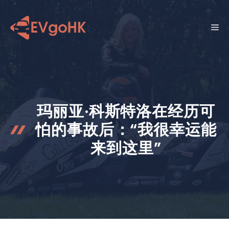
跳
至
菜
内
容
单
玛丽亚·科斯特洛在经历可
怕的事故后：“我很幸运能
来到这里”