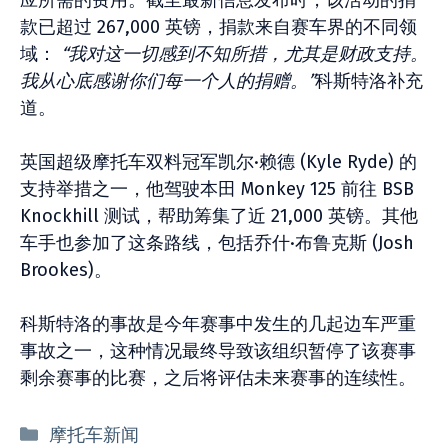
应所需的费用。截至最新信息发布时，该活动的捐
款已超过 267,000 英镑，捐款来自赛车界的不同领
域：
“我对这一切感到不知所措，尤其是财政支持。
我从心底感谢你们每一个人的捐赠。”
科斯特洛补充
道。
英国超级摩托车双料冠军凯尔·赖德 (Kyle Ryde) 的
支持举措之一，他驾驶本田 Monkey 125 前往 BSB
Knockhill 测试，帮助筹集了近 21,000 英镑。其他
车手也参加了这条路线，包括乔什·布鲁克斯 (Josh
Brookes)。
科斯特洛的事故是今年赛事中发生的几起边车严重
事故之一，这种情况最终导致该组织暂停了该赛事
剩余赛事的比赛，之后将评估未来赛事的连续性。
分
摩托车新闻