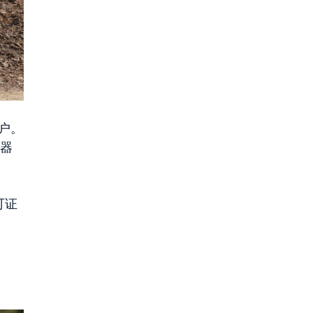
用户。
护器
可证