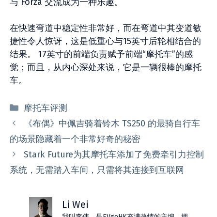
与 Forza 交流成为一种乐趣。
在快速弯道中稳定性非常好，而在弯道中其变道敏
捷性令人惊讶，这是低重心与15英寸后轮相结合的
结果。 17英寸的前端负责赋予前端“摩托车”的感
觉；而且，从内心深处来说，它是一辆很棒的摩托
车。
分
摩托车评测
类
《布偶》中佩吉骑着铃木 TS250 的最骑自行车
的场景隐藏着一个非常好奇的秘密
Stark Future为其摩托车添加了免费牵引力控制
系统，无需踏入车间，只需将其连接到互联网
Li Wei
我叫李伟，是EVgoHK充满热情的主编。拥