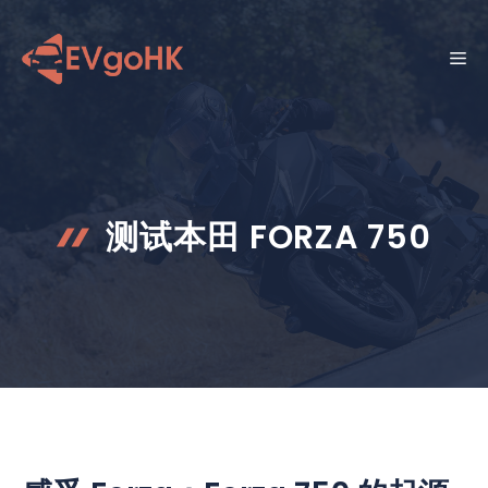
跳
至
菜
内
容
单
测试本田 FORZA 750