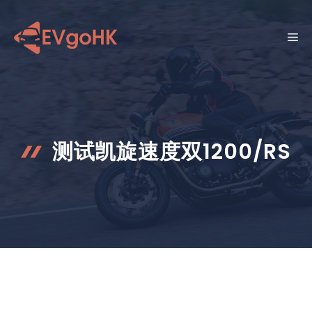
跳
至
菜
内
容
单
测试凯旋速度双1200/RS