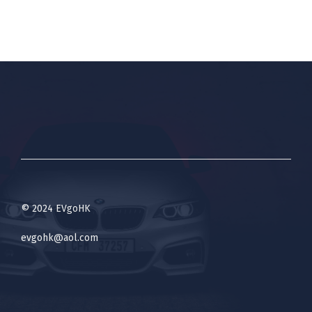
© 2024 EVgoHK
evgohk@aol.com