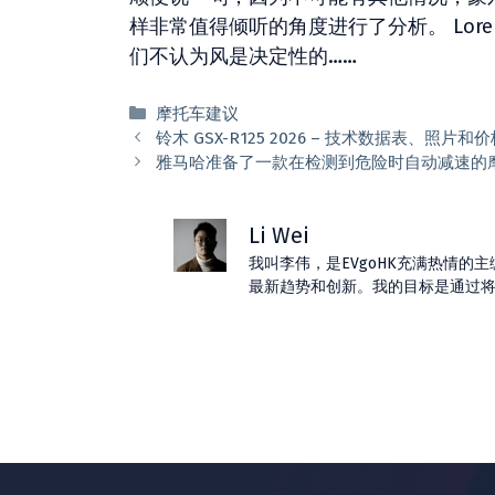
样非常值得倾听的角度进行了分析。 Lorenz
们不认为风是决定性的……
分
摩托车建议
类
铃木 GSX-R125 2026 – 技术数据表、照片和
雅马哈准备了一款在检测到危险时自动减速的
Li Wei
我叫李伟，是EVgoHK充满热情
最新趋势和创新。我的目标是通过