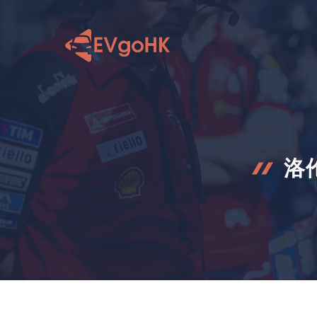
跳
至
内
容
洛