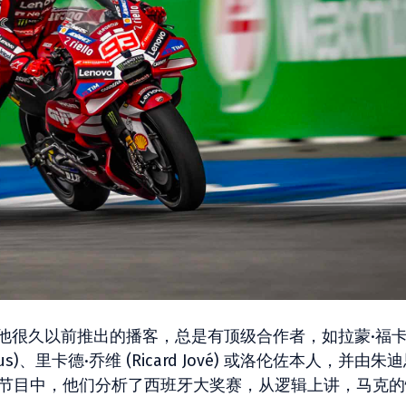
做的，这是他很久以前推出的播客，总是有顶级合作者，如拉蒙·福
 Xaus)、里卡德·乔维 (Ricard Jové) 或洛伦佐本人，并由朱迪
 掌舵。在整个节目中，他们分析了西班牙大奖赛，从逻辑上讲，马克