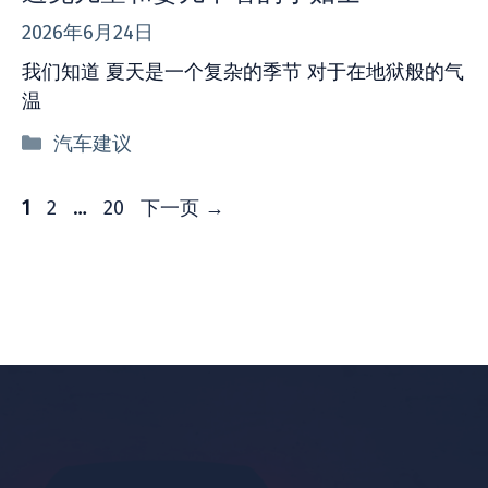
2026年6月24日
我们知道 夏天是一个复杂的季节 对于在地狱般的气
温
分
汽车建议
类
页
页
页
1
2
…
20
下一页
→
面
面
面