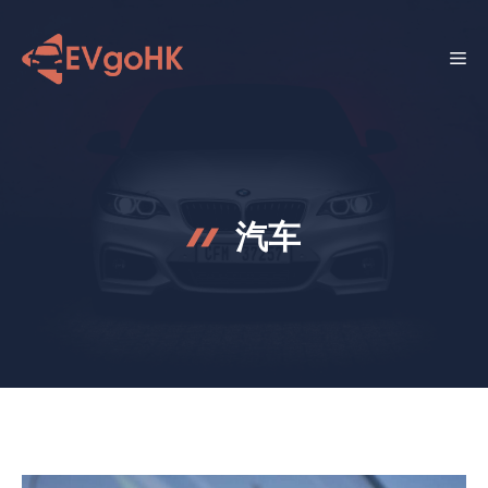
跳
至
菜
内
容
单
汽车