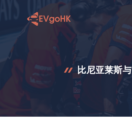
跳
至
内
容
比尼亚莱斯与