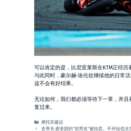
可以肯定的是，比尼亚莱斯在KTM正经历
与此同时，豪尔赫·洛伦佐继续他的日常
这不会有好结果。
无论如何，我们都必须等待下一章，并且
复过来。
分
摩托车建议
类
史蒂夫·麦奎因的“前男友”被拍卖。不开始也