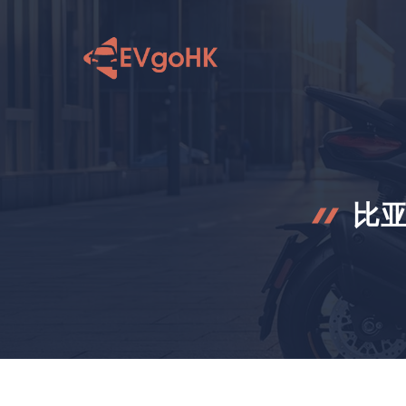
跳
至
内
容
比亚