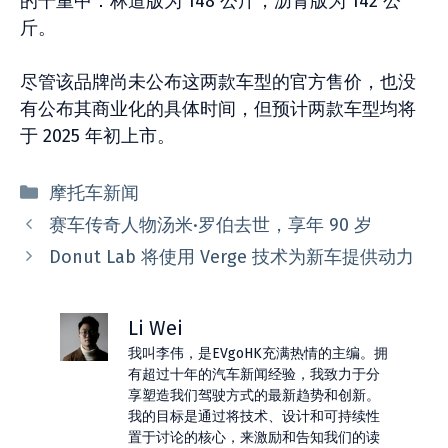
的干重中：林道版为 148 公斤，沥青版为 142 公
斤。
尽管该品牌尚未公布这两款车型的官方售价，也没
有公布其商业化的具体时间，但预计两款车型均将
于 2025 年初上市。
分
摩托车新闻
类
赛车传奇人物汤米·罗伯去世，享年 90 岁
Donut Lab 将使用 Verge 技术为新车提供动力
Li Wei
我叫李伟，是EVgoHK充满热情的主编。拥
有超过十年的汽车新闻经验，我致力于分
享塑造我们驾驶方式的最新趋势和创新。
我的目标是通过将技术、设计和可持续性
置于讨论的核心，来激励和告知我们的读