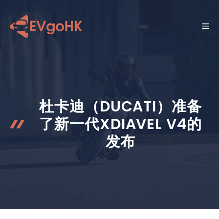
跳
至
菜
内
容
单
杜卡迪（DUCATI）准备
了新一代XDIAVEL V4的
发布