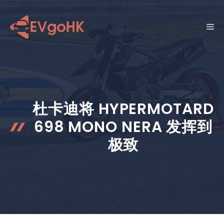
跳
至
菜
内
容
单
杜卡迪将 HYPERMOTARD
698 MONO NERA 发挥到
极致