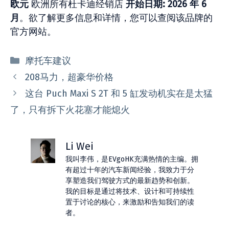
欧元
欧洲所有杜卡迪经销店
开始日期: 2026 年 6
月
。欲了解更多信息和详情，您可以查阅该品牌的
官方网站。
分
摩托车建议
类
208马力，超豪华价格
这台 Puch Maxi S 2T 和 5 缸发动机实在是太猛
了，只有拆下火花塞才能熄火
Li Wei
我叫李伟，是EVgoHK充满热情的主编。拥
有超过十年的汽车新闻经验，我致力于分
享塑造我们驾驶方式的最新趋势和创新。
我的目标是通过将技术、设计和可持续性
置于讨论的核心，来激励和告知我们的读
者。