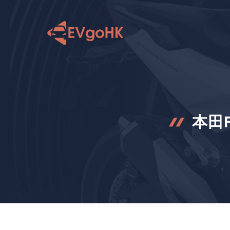
跳
至
内
容
本田F