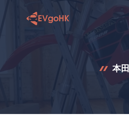
跳
至
内
容
本田