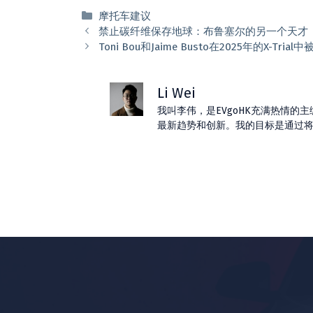
分
摩托车建议
类
禁止碳纤维保存地球：布鲁塞尔的另一个天才
Toni Bou和Jaime Busto在2025年的X-Tri
Li Wei
我叫李伟，是EVgoHK充满热情
最新趋势和创新。我的目标是通过