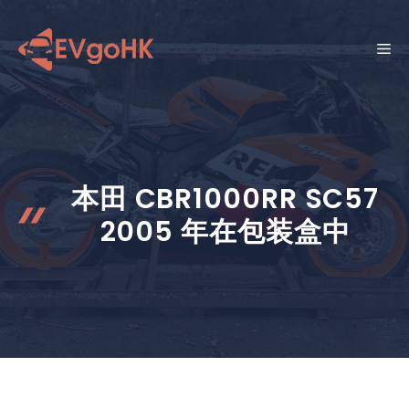
跳
至
菜
内
容
单
本田 CBR1000RR SC57
2005 年在包装盒中