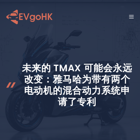
跳
至
菜
内
容
单
未来的 TMAX 可能会永远
改变：雅马哈为带有两个
电动机的混合动力系统申
请了专利