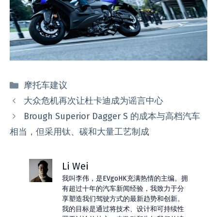
分
摩托车建议
类
大众危机再次让杜卡迪成为谣言中心
Brough Superior Dagger S 的成本与高档汽车
相当，但采用钛、碳和大量工艺制成
Li Wei
我叫李伟，是EVgoHK充满热情的主编。拥
有超过十年的汽车新闻经验，我致力于分
享塑造我们驾驶方式的最新趋势和创新。
我的目标是通过将技术、设计和可持续性