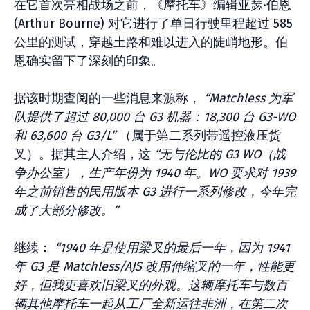
在它首次亮相战场之前，《摩托车》编辑亚瑟·伯恩
(Arthur Bourne) 对它进行了单日行驶里程超过 585
公里的测试，穿越土路和难以进入的陡峭地形。伯
恩确实留下了深刻的印象。
据该时期查阅的一些消息来源称，
“Matchless 为军
队提供了超过 80,000 台 G3 机器：18,300 台 G3-WO
和 63,600 台 G3/L”
（属于第二系列带遥控液压货
叉）。据其主人介绍，这
“无与伦比的 G3 WO（战
争办公室），生产年份为 1940 年。WO 要求对 1939
年之前销售的民用版本 G3 进行一系列修改，今年完
成了大部分修改。”
继续：
“1940 年是使用梁叉的最后一年，因为 1941
年 G3 是 Matchless/AJS 改用伸缩叉的一年，性能更
好，但我更喜欢旧梁叉的外观。这辆摩托车与数百
辆其他摩托车一起从工厂全新运往非洲，在第二次