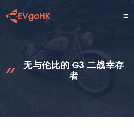
跳
至
菜
内
容
单
无与伦比的 G3 二战幸存
者