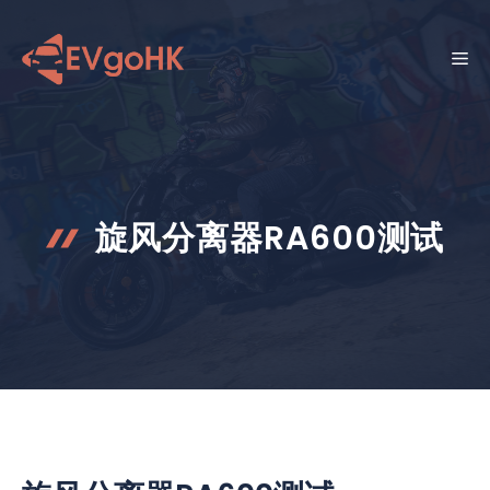
跳
至
菜
内
容
单
旋风分离器RA600测试