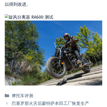
以得到改进。
分
摩托车评测
类
巴塞罗那火灾后蒙特萨本田工厂恢复生产