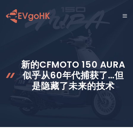
跳
至
菜
内
容
单
新的CFMOTO 150 AURA
似乎从60年代捕获了…但
是隐藏了未来的技术